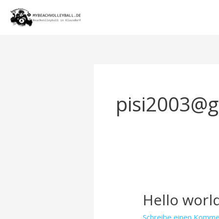
Zum
Inhalt
springen
pisi2003@
Hello world
Schreibe einen Komme