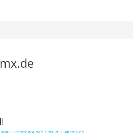
gmx.de
!
ntar
/
Uncategorized
/
pisi2003@gmx.de